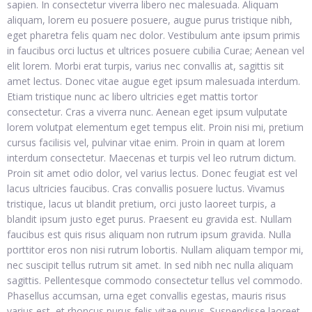
sapien. In consectetur viverra libero nec malesuada. Aliquam
aliquam, lorem eu posuere posuere, augue purus tristique nibh,
eget pharetra felis quam nec dolor. Vestibulum ante ipsum primis
in faucibus orci luctus et ultrices posuere cubilia Curae; Aenean vel
elit lorem. Morbi erat turpis, varius nec convallis at, sagittis sit
amet lectus. Donec vitae augue eget ipsum malesuada interdum.
Etiam tristique nunc ac libero ultricies eget mattis tortor
consectetur. Cras a viverra nunc. Aenean eget ipsum vulputate
lorem volutpat elementum eget tempus elit. Proin nisi mi, pretium
cursus facilisis vel, pulvinar vitae enim. Proin in quam at lorem
interdum consectetur. Maecenas et turpis vel leo rutrum dictum.
Proin sit amet odio dolor, vel varius lectus. Donec feugiat est vel
lacus ultricies faucibus. Cras convallis posuere luctus. Vivamus
tristique, lacus ut blandit pretium, orci justo laoreet turpis, a
blandit ipsum justo eget purus. Praesent eu gravida est. Nullam
faucibus est quis risus aliquam non rutrum ipsum gravida. Nulla
porttitor eros non nisi rutrum lobortis. Nullam aliquam tempor mi,
nec suscipit tellus rutrum sit amet. In sed nibh nec nulla aliquam
sagittis. Pellentesque commodo consectetur tellus vel commodo.
Phasellus accumsan, urna eget convallis egestas, mauris risus
varius est, et rhoncus purus felis vitae purus. Suspendisse laoreet,